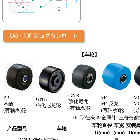
【车轮】
GNB
PB
MC
M
GNB
強化尼龙
苯酚
MC尼龙
M
强化尼龙轮
(有轴承)轮
(有轴承)轮
(有轴承)轮
(
HG型仕様 ※金属件=三价铬
车轮直径
车宽
安装
产品型号
车轮
D(mm)
(mm)
H(m
GNB
强化尼龙轮
28