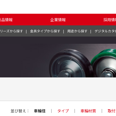
製品情報
企業情報
採用情
リーズから探す
金具タイプから探す
用途から探す
デジタルカタ
並び替え
車輪径
タイプ
車輪材質
取付