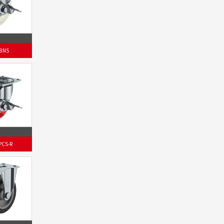
8NS
PCS-R