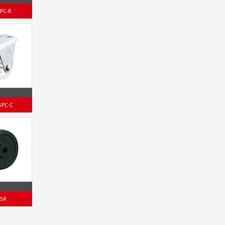
PC-R
5PC-C
25R