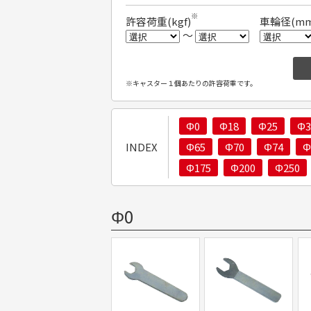
※
許容荷重(kgf)
車輪径(mm
～
※キャスター１個あたりの許容荷重です。
Φ0
Φ18
Φ25
Φ3
INDEX
Φ65
Φ70
Φ74
Φ
Φ175
Φ200
Φ250
Φ0