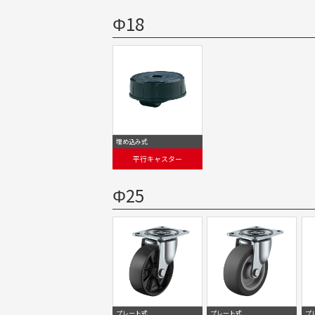
Φ18
埋め込み式
平行キャスター
Φ25
プレート式
プレート式
プ