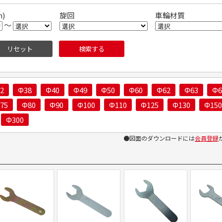
)
旋回
車輪材質
～
2
Φ38
Φ40
Φ49
Φ50
Φ60
Φ62
Φ63
Φ6
75
Φ80
Φ90
Φ100
Φ110
Φ125
Φ130
Φ150
Φ300
●図面のダウンロードには
会員登録