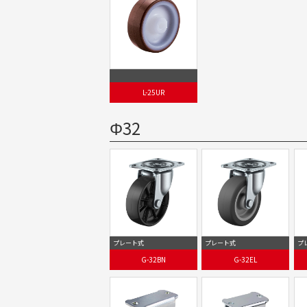
L-25UR
Φ32
プレート式
プレート式
プ
G-32BN
G-32EL