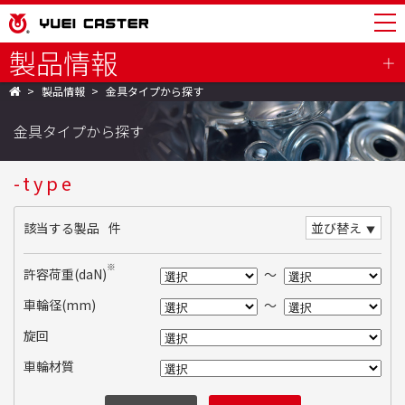
製品情報
製品情報
金具タイプから探す
金具タイプから探す
-type
該当する製品
件
並び替え
※
許容荷重(daN)
～
車輪径(mm)
～
旋回
車輪材質